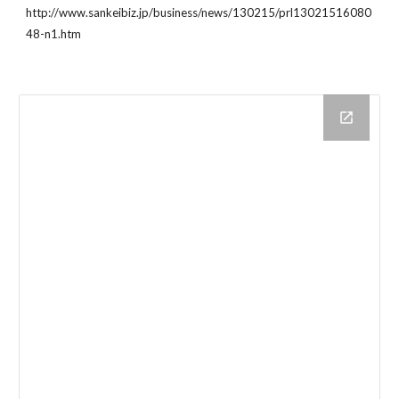
http://www.sankeibiz.jp/business/news/130215/prl13021516080
48-n1.htm